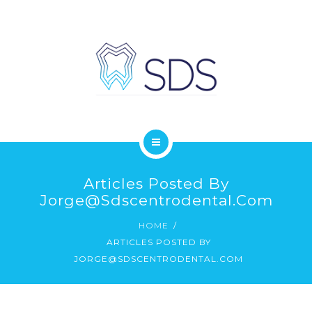
PEDIR CITA DENTISTAS MADRID
BLOG
CLÍNICA DENTAL CHAMBERÍ
Articles Posted By
NUESTRAS CLÍNICAS DENTALES EN MADRID
Jorge@sdscentrodental.com
HOME
PEDIR CITA DENTISTAS MADRID
ARTICLES POSTED BY
JORGE@SDSCENTRODENTAL.COM
BLOG