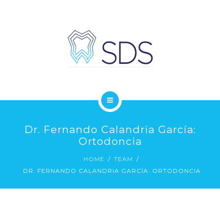
PEDIR CITA DENTISTAS MADRID
BLOG
CLÍNICA DENTAL CHAMBERÍ
Dr. Fernando Calandria García:
NUESTRAS CLÍNICAS DENTALES EN MADRID
Ortodoncia
HOME
TEAM
PEDIR CITA DENTISTAS MADRID
DR. FERNANDO CALANDRIA GARCÍA: ORTODONCIA
BLOG